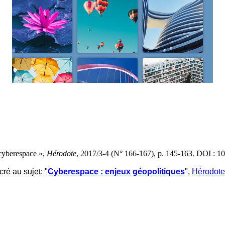
 cyberespace »,
Hérodote
, 2017/3-4 (N° 166-167), p. 145-163. DOI : 
é au sujet: "
Cyberespace : enjeux géopolitiques
",
Hérodote