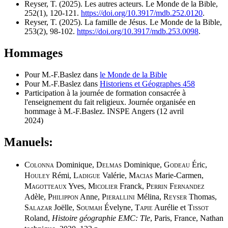
Reyser, T. (2025). Les autres acteurs. Le Monde de la Bible,
252(1), 120-121.
https://doi.org/10.3917/mdb.252.0120
.
Reyser, T. (2025). La famille de Jésus. Le Monde de la Bible,
253(2), 98-102.
https://doi.org/10.3917/mdb.253.0098
.
Hommages
Pour M.-F.Baslez dans
le Monde de la Bible
Pour M.-F.Baslez dans
Historiens et Géographes 458
Participation à la journée de formation consacrée à
l'enseignement du fait religieux. Journée organisée en
hommage à M.-F.Baslez. INSPE Angers (12 avril
2024)
Manuels:
Colonna
Dominique,
Delmas
Dominique,
Godeau
Éric,
Houley
Rémi,
Ladigue
Valérie,
Macias
Marie-Carmen,
Magotteaux
Yves,
Micolier
Franck,
Perrin Fernandez
Adèle,
Philippon
Anne,
Pierallini
Mélina,
Reyser
Thomas,
Salazar
Joëlle,
Soumah
Évelyne,
Tapie
Aurélie et
Tissot
Roland,
Histoire géographie EMC: Tle
, Paris, France, Nathan