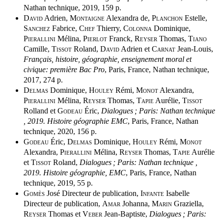
Nathan technique, 2019, 159 p.
David
Adrien,
Montaigne
Alexandra de,
Planchon
Estelle,
Sanchez
Fabrice,
Chef
Thierry,
Colonna
Dominique,
Pierallini
Mélina,
Pierlot
Franck,
Reyser
Thomas,
Tiano
Camille,
Tissot
Roland,
David
Adrien et
Carnat
Jean-Louis,
Français, histoire, géographie, enseignement moral et
civique: première Bac Pro
, Paris, France, Nathan technique,
2017, 274 p.
Delmas
Dominique,
Houley
Rémi,
Monot
Alexandra,
Pierallini
Mélina,
Reyser
Thomas,
Tapie
Aurélie,
Tissot
Rolland et
Godeau
Éric,
Dialogues ; Paris: Nathan technique
, 2019. Histoire géographie EMC
, Paris, France, Nathan
technique, 2020, 156 p.
Godeau
Éric,
Delmas
Dominique,
Houley
Rémi,
Monot
Alexandra,
Pierallini
Mélina,
Reyser
Thomas,
Tapie
Aurélie
et
Tissot
Roland,
Dialogues ; Paris: Nathan technique ,
2019. Histoire géographie, EMC
, Paris, France, Nathan
technique, 2019, 55 p.
Gomès
José Directeur de publication,
Infante
Isabelle
Directeur de publication,
Amar
Johanna,
Marin
Graziella,
Reyser
Thomas et
Veber
Jean-Baptiste,
Dialogues ; Paris: