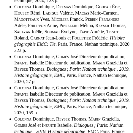
technique, 2020, 123 p.
Colonna
Dominique,
Delmas
Dominique,
Godeau
Éric,
Houley
Rémi,
Ladigue
Valérie,
Macias
Marie-Carmen,
Magotteaux
Yves,
Micolier
Franck,
Perrin Fernandez
Adèle,
Philippon
Anne,
Pierallini
Mélina,
Reyser
Thomas,
Salazar
Joëlle,
Soumah
Évelyne,
Tapie
Aurélie,
Tissot
Roland,
Carnat
Jean-Louis et
Fouletier
Frédéric,
Histoire
géographie EMC: Tle
, Paris, France, Nathan technique, 2020,
223 p.
Colonna
Dominique,
Gomès
José Directeur de publication,
Infante
Isabelle Directeur de publication,
Marin
Graziella et
Reyser
Thomas,
Dialogues ; Paris: Nathan technique , 2019.
Histoire géographie, EMC
, Paris, France, Nathan technique,
2020, 57 p.
Colonna
Dominique,
Gomès
José Directeur de publication,
Infante
Isabelle Directeur de publication,
Marin
Graziella et
Reyser
Thomas,
Dialogues ; Paris: Nathan technique , 2019.
Histoire géographie, EMC
, Paris, France, Nathan technique,
2020, 159 p.
Colonna
Dominique,
Reyser
Thomas,
Marin
Graziella,
Gomès
José et
Infante
Isabelle,
Dialogues ; Paris: Nathan
technique , 2019. Histoire géographie, EMC
, Paris, France,