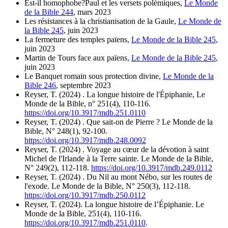
Est-il homophobe?Paul et les versets polémiques,
Le Monde
de la Bible 244
, mars 2023
Les résistances à la christianisation de la Gaule,
Le Monde de
la Bible 245
, juin 2023
La fermeture des temples païens,
Le Monde de la Bible 245
,
juin 2023
Martin de Tours face aux païens,
Le Monde de la Bible 245
,
juin 2023
Le Banquet romain sous protection divine,
Le Monde de la
Bible 246
, septembre 2023
Reyser, T. (2024) . La longue histoire de l'Épiphanie, Le
Monde de la Bible, n° 251(4), 110-116.
https://doi.org/10.3917/mdb.251.0110
Reyser, T. (2024) . Que sait-on de Pierre ? Le Monde de la
Bible, N° 248(1), 92-100.
https://doi.org/10.3917/mdb.248.0092
Reyser, T. (2024) . Voyage au cœur de la dévotion à saint
Michel de l'Irlande à la Terre sainte. Le Monde de la Bible,
N° 249(2), 112-118.
https://doi.org/10.3917/mdb.249.0112
Reyser, T. (2024) . Du Nil au mont Nébo, sur les routes de
l'exode. Le Monde de la Bible, N° 250(3), 112-118.
https://doi.org/10.3917/mdb.250.0112
Reyser, T. (2024). La longue histoire de l’Épiphanie. Le
Monde de la Bible, 251(4), 110-116.
https://doi.org/10.3917/mdb.251.0110
.