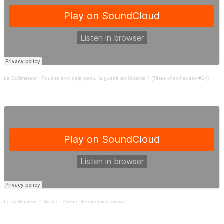
Le Collimateur
·
Poutine a-t-il déjà perdu la guerre en Ukraine ? (Têtes chercheuses #14)
Le Collimateur
·
Ukraine : l'heure des premiers bilans