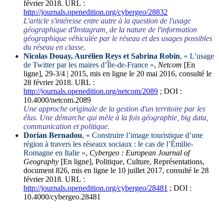
février 2018. URL :
http://journals.openedition.org/cybergeo/28832
L'article s'intéresse entre autre à la question de l'usage
géographique d'Instagram, de la nature de l'information
géographique véhiculée par le réseau et des usages possibles
du réseau en classe.
Nicolas
Douay
, Aurélien
Reys
et Sabrina
Robin
, «
L’usage
de Twitter par les maires d’Île-de-France
»
,
Netcom
[En
ligne], 29-3/4 | 2015, mis en ligne le 20 mai 2016, consulté le
28 février 2018. URL :
http://journals.openedition.org/netcom/2089
; DOI :
10.4000/netcom.2089
Une approche originale de la gestion d'un territoire par les
élus. Une démarche qui mèle à la fois géographie, big data,
communication et politique.
Dorian
Bernadou
, «
Construire l’image touristique d’une
région à travers les réseaux sociaux : le cas de l’Émilie-
Romagne en Italie
»
,
Cybergeo : European Journal of
Geography
[En ligne], Politique, Culture, Représentations,
document 826, mis en ligne le 10 juillet 2017, consulté le 28
février 2018. URL :
http://journals.openedition.org/cybergeo/28481
; DOI :
10.4000/cybergeo.28481