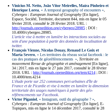
Vinicius M.
Netto
, João Vitor
Meirelles
, Maíra
Pinheiro
et
Henrique
Lorea
, «
A temporal geography of encounters
»
,
Cybergeo : European Journal of Geography
[En ligne],
Espace, Société, Territoire, document 844, mis en ligne le 05
février 2018, consulté le 28 février 2018. URL :
http://journals.openedition.org/cybergeo/28985
; DOI :
10.4000/cybergeo.28985.
L'article vise à mettre en lumière les interactions sociales au
sein d'une population à partir des données de localisation de
twitter.
François
Vienne
, Nicolas
Douay
, Renaud
Le Goix
et
Marta
Severo
, «
Les territoires du réseau social facebook : le
cas des pratiques de géoréférencements
»
,
Territoire en
mouvement Revue de géographie et aménagement
[En ligne],
34 | 2017, mis en ligne le 27 juin 2017, consulté le 28 février
2018. URL :
http://journals.openedition.org/tem/4214
; DOI :
10.4000/tem.4214
L'étude porte sur 252 communes peri-urbaines d'île de
France et de Picardie et vise à mettre en lumière la dimension
territoriale des usages numériques à partir des géo-
référencements sur Facebook.
Victor
Piganiol
, «
Instagram, outil du géographe ?
»
,
Cybergeo : European Journal of Geography
[En ligne], E-
Topiques, mis en ligne le 14 décembre 2017, consulté le 28